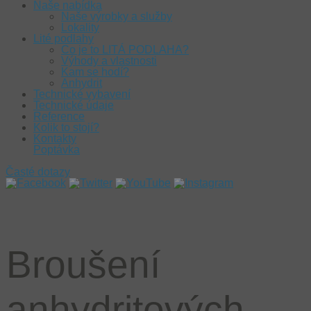
Naše nabídka
Naše výrobky a služby
Lokality
Lité podlahy
Co je to LITÁ PODLAHA?
Výhody a vlastnosti
Kam se hodí?
Anhydrit
Technické vybavení
Technické údaje
Reference
Kolik to stojí?
Kontakty
Poptávka
Časté dotazy
Broušení
anhydritových