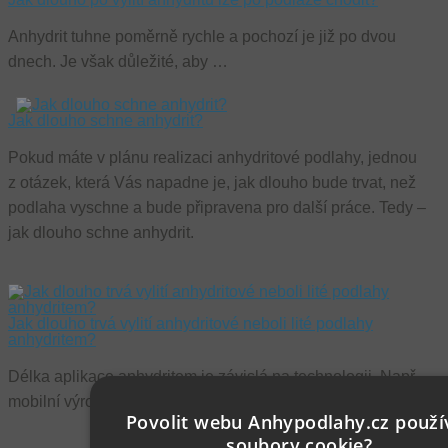
Anhydrit tuhne poměrně rychle a pochozí je již po dvou
dnech. Je však důležité, aby …
Jak dlouho schne anhydrit?
Pokud máte v plánu realizaci anhydritové podlahy, jednou
z otázek, která Vás napadne je, jak dlouho bude trvat, než
podlaha vyschne a bude připravena pro další práce. Tedy –
jak dlouho schne anhydrit.
Jak dlouho trvá vylití anhydritové neboli lité podlahy
anhydritem?
Délka aplikace anhydritem je závislá na technologii. Např.
mobilní výrobní…
Povolit webu Anhypodlahy.cz použí
soubory cookie?