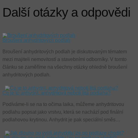
Další otázky a odpovědi
Broušení anhydritových podlah
Broušení anhydritových podlah je diskutovaným tématem
mezi majiteli nemovitostí a stavebními odborníky. V tomto
článku se zaměříme na všechny otázky ohledně broušení
anhydritových podlah.
Co je to anhydrit, anhydritová neboli litá podlaha?
Podíváme-li se na to očima laika, můžeme anhydritovou
podlahu popsat jako vrstvu, která se nachází pod finální
podlahovou krytinou. Anhydrit je pak speciální směs…
Jak dlouho po vylití anhydritu lze po podlaze chodit?