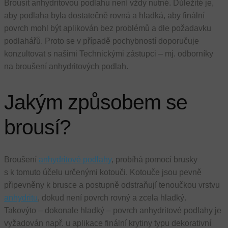
Brousit anhydritovou podlahu není vždy nutné. Důležité je,
aby podlaha byla dostatečně rovná a hladká, aby finální
povrch mohl být aplikován bez problémů a dle požadavku
podlahářů. Proto se v případě pochybností doporučuje
konzultovat s našimi Technickými zástupci – mj. odborníky
na broušení anhydritových podlah.
Jakým způsobem se
brousí?
Broušení
anhydritové podlahy
, probíhá pomocí brusky
s k tomuto účelu určenými kotouči. Kotouče jsou pevně
připevněny k brusce a postupně odstraňují tenoučkou vrstvu
anhydritu
, dokud není povrch rovný a zcela hladký.
Takovýto – dokonale hladký – povrch anhydritové podlahy je
vyžadován např. u aplikace finální krytiny typu dekorativní