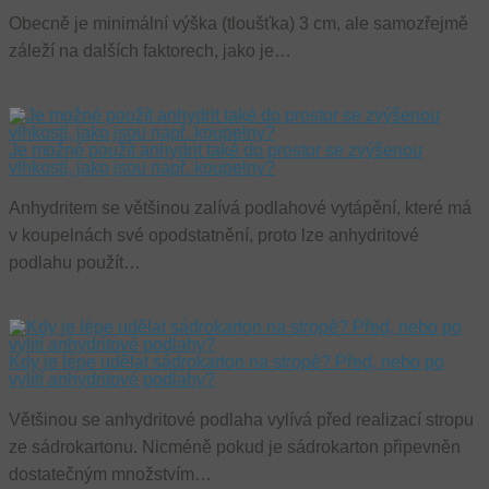
Nezbytně nutné soubory cookie umožňují základní funkce we
Obecně je minimální výška (tloušťka) 3 cm, ale samozřejmě
stránek, jako je přihlášení uživatele a správa účtu. Webové strá
nelze bez nezbytně nutných souborů cookie správně používat.
záleží na dalších faktorech, jako je…
Název
Provider / Doména
Vyprší
Popis
PHPSESSID
Zavřením
Cookie
PHP.net
prohlížeče
generova
www.anhypodlahy.cz
aplikacem
Je možné použít anhydrit také do prostor se zvýšenou
založený
vlhkostí, jako jsou např. koupelny?
na jazyce
PHP. Toto
univerzál
Anhydritem se většinou zalívá podlahové vytápění, které má
identifiká
používan
v koupelnách své opodstatnění, proto lze anhydritové
udržován
podlahu použít…
proměnn
relací
uživatelů.
Obvykle 
jedná o
náhodně
vygenero
Kdy je lépe udělat sádrokarton na stropě? Před, nebo po
číslo, jeh
vylití anhydritové podlahy?
použití m
být specif
pro daný
Většinou se anhydritové podlaha vylívá před realizací stropu
web, ale
ze sádrokartonu. Nicméně pokud je sádrokarton připevněn
dobrým
příkladem
dostatečným množstvím…
udržován