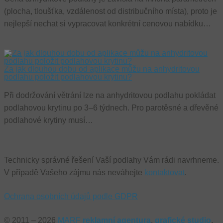
přiřazením náhodně
(kt
vygenerovaného čísla j
spo
(plocha, tloušťka, vzdálenost od distribučního místa), proto je
identifikátoru klienta. J
Goo
součástí každého
nejlepší nechat si vypracovat konkrétní cenovou nabídku…
zjis
požadavku na stránku 
pro
webu a slouží k výpočt
náv
údajů o návštěvnících,
we
relacích a kampaních p
po
analytické přehledy we
sou
Za jak dlouhou dobu od aplikace můžu na anhydritovou
IDE
1 rok
Te
Google LLC
podlahu položit podlahovou krytinu?
coo
.doubleclick.net
nas
spo
Při dodržování větrání lze na anhydritovou podlahu pokládat
Dou
podlahovou krytinu po 3–6 týdnech. Pro parotěsné a dřevěné
pro
inf
podlahové krytiny musí…
tom
ko
uži
we
a j
rek
Technicky správné řešení Vaší podlahy Vám rádi navrhneme.
ko
uži
V případě Vašeho zájmu nás neváhejte
kontaktovat
.
vid
ná
uv
Ochrana osobních údajů podle GDPR
we
_gcl_au
3
Te
Google LLC
měsíce
coo
© 2011 – 2026
MARF
reklamní agentura
,
grafické studio
,
.anhypodlahy.cz